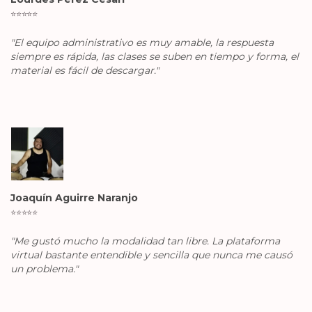
⭐️
⭐️
⭐️
⭐️
⭐️
"El equipo administrativo es muy amable, la respuesta
siempre es rápida, las clases se suben en tiempo y forma, el
material es fácil de descargar."
Joaquín Aguirre Naranjo
⭐️
⭐️
⭐️
⭐️
⭐️
"Me gustó mucho la modalidad tan libre. La plataforma
virtual bastante entendible y sencilla que nunca me causó
un problema."