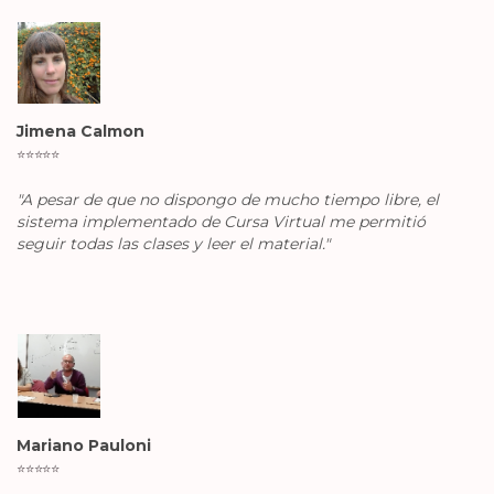
Jimena Calmon
⭐️
⭐️
⭐️
⭐️
⭐️
"A pesar de que no dispongo de mucho tiempo libre, el
sistema implementado de Cursa Virtual me permitió
seguir todas las clases y leer el material."
Mariano Pauloni
⭐️
⭐️
⭐️
⭐️
⭐️