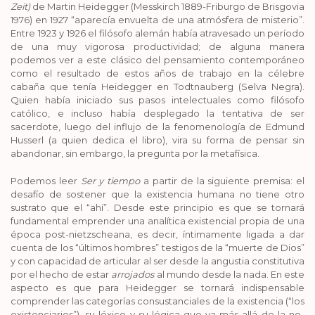
Zeit)
de Martin Heidegger (Messkirch 1889-Friburgo de Brisgovia
1976) en 1927 “aparecía envuelta de una atmósfera de misterio”.
Entre 1923 y 1926 el filósofo alemán había atravesado un período
de una muy vigorosa productividad; de alguna manera
podemos ver a este clásico del pensamiento contemporáneo
como el resultado de estos años de trabajo en la célebre
cabaña que tenía Heidegger en Todtnauberg (Selva Negra).
Quien había iniciado sus pasos intelectuales como filósofo
católico, e incluso había desplegado la tentativa de ser
sacerdote, luego del influjo de la fenomenología de Edmund
Husserl (a quien dedica el libro), vira su forma de pensar sin
abandonar, sin embargo, la pregunta por la metafísica.
Podemos leer
Ser y tiempo
a partir de la siguiente premisa: el
desafío de sostener que la existencia humana no tiene otro
sustrato que el “ahí”. Desde este principio es que se tornará
fundamental emprender una analítica existencial propia de una
época post-nietzscheana, es decir, íntimamente ligada a dar
cuenta de los “últimos hombres” testigos de la “muerte de Dios”
y con capacidad de articular al ser desde la angustia constitutiva
por el hecho de estar
arrojados
al mundo desde la nada. En este
aspecto es que para Heidegger se tornará indispensable
comprender las categorías consustanciales de la existencia (“los
existenciarios”), su léxico y su lógica que va más allá de la no-