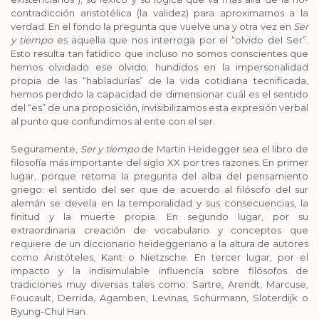
contradicción aristotélica (la validez) para aproximarnos a la
verdad. En el fondo la pregunta que vuelve una y otra vez en
Ser
y tiempo
es aquella que nos interroga por el “olvido del Ser”.
Esto resulta tan fatídico que incluso no somos conscientes que
hemos olvidado ese olvido; hundidos en la impersonalidad
propia de las “habladurías” de la vida cotidiana tecnificada,
hemos perdido la capacidad de dimensionar cuál es el sentido
del “es” de una proposición, invisibilizamos esta expresión verbal
al punto que confundimos al ente con el ser.
Seguramente,
Ser y tiempo
de Martin Heidegger sea el libro de
filosofía más importante del siglo XX por tres razones. En primer
lugar, porque retoma la pregunta del alba del pensamiento
griego: el sentido del ser que de acuerdo al filósofo del sur
alemán se devela en la temporalidad y sus consecuencias, la
finitud y la muerte propia. En segundo lugar, por su
extraordinaria creación de vocabulario y conceptos que
requiere de un diccionario heideggeriano a la altura de autores
como Aristóteles, Kant o Nietzsche. En tercer lugar, por el
impacto y la indisimulable influencia sobre filósofos de
tradiciones muy diversas tales como: Sartre, Arendt, Marcuse,
Foucault, Derrida, Agamben, Levinas, Schürmann, Sloterdijk o
Byung-Chul Han.