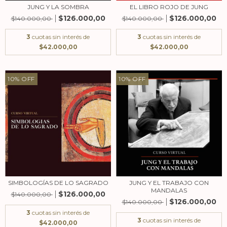
JUNG Y LA SOMBRA
EL LIBRO ROJO DE JUNG
$126.000,00
$126.000,00
$140.000,00
$140.000,00
3
cuotas sin interés de
3
cuotas sin interés de
$42.000,00
$42.000,00
10
%
OFF
10
%
OFF
SIMBOLOGÍAS DE LO SAGRADO
JUNG Y EL TRABAJO CON
MANDALAS
$126.000,00
$140.000,00
$126.000,00
$140.000,00
3
cuotas sin interés de
3
cuotas sin interés de
$42.000,00