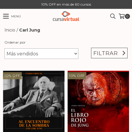
10% OFF en más de 60 cursos
MENÚ
0
Inicio
/
Carl Jung
Ordenar por
FILTRAR
10
%
OFF
10
%
OFF