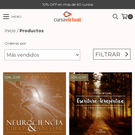
10% OFF en más de 60 cursos
MENÚ
0
Inicio
/
Productos
Ordenar por
FILTRAR
10
%
OFF
10
%
OFF