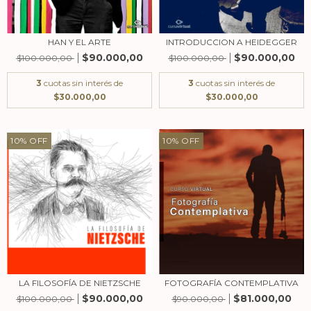
HAN Y EL ARTE
INTRODUCCION A HEIDEGGER
$90.000,00
$90.000,00
$100.000,00
$100.000,00
3
cuotas sin interés de
3
cuotas sin interés de
$30.000,00
$30.000,00
10
%
OFF
10
%
OFF
LA FILOSOFÍA DE NIETZSCHE
FOTOGRAFÍA CONTEMPLATIVA
$90.000,00
$81.000,00
$100.000,00
$90.000,00