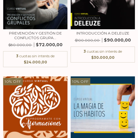
PREVENCIÓN Y GESTIÓN DE
INTRODUCCIÓN A DELEUZE
CONFLICTOS GRUPA...
$90.000,00
$100.000,00
$72.000,00
$80.000,00
3
cuotas sin interés de
3
cuotas sin interés de
$30.000,00
$24.000,00
10
%
OFF
10
%
OFF