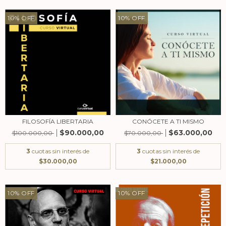
10
%
OFF
10
%
OFF
FILOSOFÍA LIBERTARIA
CONÓCETE A TI MISMO
$90.000,00
$63.000,00
$100.000,00
$70.000,00
3
cuotas sin interés de
3
cuotas sin interés de
$30.000,00
$21.000,00
10
%
OFF
10
%
OFF