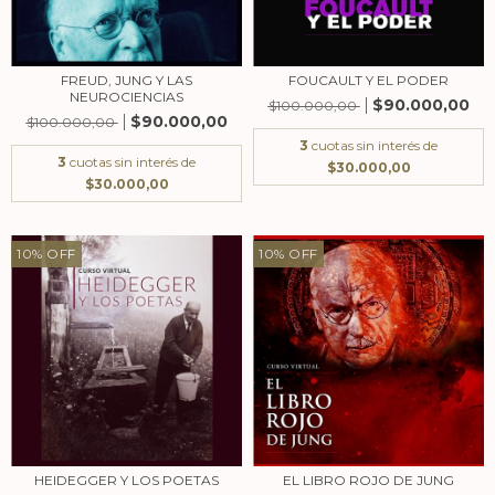
FREUD, JUNG Y LAS
FOUCAULT Y EL PODER
NEUROCIENCIAS
$90.000,00
$100.000,00
$90.000,00
$100.000,00
3
cuotas sin interés de
3
cuotas sin interés de
$30.000,00
$30.000,00
10
%
OFF
10
%
OFF
HEIDEGGER Y LOS POETAS
EL LIBRO ROJO DE JUNG