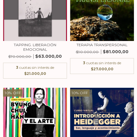
TAPPING. LIBERACIÓN
TERAPIA TRANSPERSONAL
EMOCIONAL
$81.000,00
$90.000,00
$63.000,00
$70.000,00
3
cuotas sin interés de
3
cuotas sin interés de
$27.000,00
$21.000,00
10
%
OFF
10
%
OFF