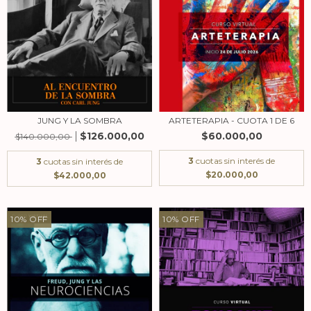
JUNG Y LA SOMBRA
ARTETERAPIA - CUOTA 1 DE 6
$126.000,00
$60.000,00
$140.000,00
3
cuotas sin interés de
3
cuotas sin interés de
$20.000,00
$42.000,00
10
%
OFF
10
%
OFF