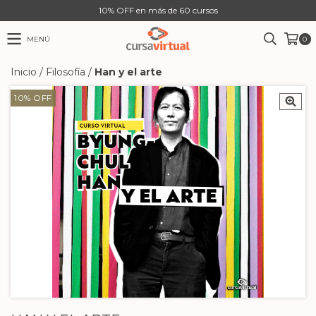
10% OFF en más de 60 cursos
MENÚ
0
Inicio
/
Filosofía
/
Han y el arte
10
%
OFF