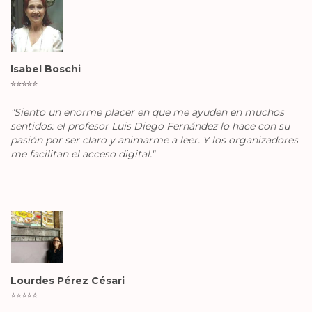
Isabel Boschi
⭐️
⭐️
⭐️
⭐️
⭐️
"Siento un enorme placer en que me ayuden en muchos
sentidos: el profesor Luis Diego Fernández lo hace con su
pasión por ser claro y animarme a leer. Y los organizadores
me facilitan el acceso digital."
Lourdes Pérez Césari
⭐️
⭐️
⭐️
⭐️
⭐️