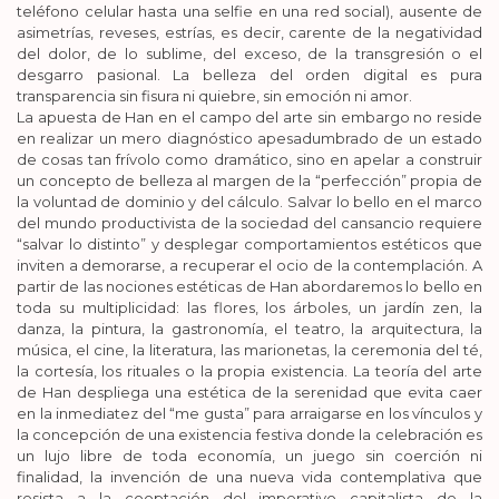
teléfono celular hasta una selfie en una red social), ausente de
asimetrías, reveses, estrías, es decir, carente de la negatividad
del dolor, de lo sublime, del exceso, de la transgresión o el
desgarro pasional. La belleza del orden digital es pura
transparencia sin fisura ni quiebre, sin emoción ni amor.
La apuesta de Han en el campo del arte sin embargo no reside
en realizar un mero diagnóstico apesadumbrado de un estado
de cosas tan frívolo como dramático, sino en apelar a construir
un concepto de belleza al margen de la “perfección” propia de
la voluntad de dominio y del cálculo. Salvar lo bello en el marco
del mundo productivista de la sociedad del cansancio requiere
“salvar lo distinto” y desplegar comportamientos estéticos que
inviten a demorarse, a recuperar el ocio de la contemplación. A
partir de las nociones estéticas de Han abordaremos lo bello en
toda su multiplicidad: las flores, los árboles, un jardín zen, la
danza, la pintura, la gastronomía, el teatro, la arquitectura, la
música, el cine, la literatura, las marionetas, la ceremonia del té,
la cortesía, los rituales o la propia existencia. La teoría del arte
de Han despliega una estética de la serenidad que evita caer
en la inmediatez del “me gusta” para arraigarse en los vínculos y
la concepción de una existencia festiva donde la celebración es
un lujo libre de toda economía, un juego sin coerción ni
finalidad, la invención de una nueva vida contemplativa que
resista a la cooptación del imperativo capitalista de la