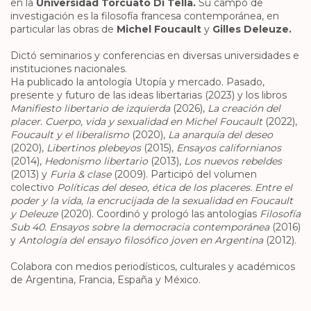
en la
Universidad Torcuato Di Tella.
Su campo de
investigación es la filosofía francesa contemporánea, en
particular las obras de
Michel Foucault
y
Gilles Deleuze.
Dictó seminarios y conferencias en diversas universidades e
instituciones nacionales.
Ha publicado la antología Utopía y mercado. Pasado,
presente y futuro de las ideas libertarias (2023) y los libros
Manifiesto libertario de izquierda
(2026),
La creación del
placer. Cuerpo, vida y sexualidad en Michel Foucault
(2022),
Foucault y el liberalismo
(2020),
La anarquía del deseo
(2020),
Libertinos plebeyos
(2015),
Ensayos californianos
(2014),
Hedonismo libertario
(2013),
Los nuevos rebeldes
(2013) y
Furia & clase
(2009). Participó del volumen
colectivo
Políticas del deseo, ética de los placeres. Entre el
poder y la vida, la encrucijada de la sexualidad en Foucault
y Deleuze
(2020). Coordinó y prologó las antologías
Filosofía
Sub 40. Ensayos sobre la democracia contemporánea
(2016)
y
Antología del ensayo filosófico joven en Argentina
(2012).
Colabora con medios periodísticos, culturales y académicos
de Argentina, Francia, España y México.