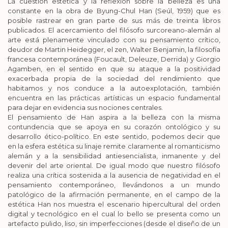
La cuestión estética y la reflexión sobre la belleza es una
constante en la obra de Byung-Chul Han (Seúl, 1959) que es
posible rastrear en gran parte de sus más de treinta libros
publicados. El acercamiento del filósofo surcoreano-alemán al
arte está plenamente vinculado con su pensamiento crítico,
deudor de Martin Heidegger, el zen, Walter Benjamin, la filosofía
francesa contemporánea (Foucault, Deleuze, Derrida) y Giorgio
Agamben, en el sentido en que su ataque a la positividad
exacerbada propia de la sociedad del rendimiento que
habitamos y nos conduce a la autoexplotación, también
encuentra en las prácticas artísticas un espacio fundamental
para dejar en evidencia sus nociones centrales.
El pensamiento de Han aspira a la belleza con la misma
contundencia que se apoya en su corazón ontológico y su
desarrollo ético-político. En este sentido, podemos decir que
en la esfera estética su linaje remite claramente al romanticismo
alemán y a la sensibilidad antiesencialista, inmanente y del
devenir del arte oriental. De igual modo que nuestro filósofo
realiza una crítica sostenida a la ausencia de negatividad en el
pensamiento contemporáneo, llevándonos a un mundo
patológico de la afirmación permanente, en el campo de la
estética Han nos muestra el escenario hipercultural del orden
digital y tecnológico en el cual lo bello se presenta como un
artefacto pulido, liso, sin imperfecciones (desde el diseño de un